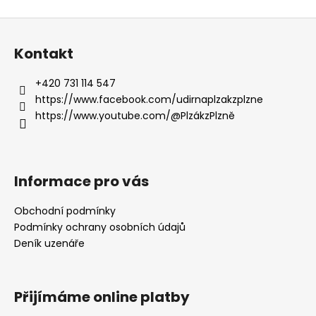
Z
á
Kontakt
p
a
+420 731 114 547
t
https://www.facebook.com/udirnaplzakzplzne
í
https://www.youtube.com/@PlzákzPlzně
Informace pro vás
Obchodní podmínky
Podmínky ochrany osobních údajů
Deník uzenáře
Přijímáme online platby