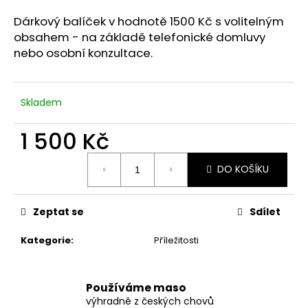
a
Dárkový balíček v hodnotě 1500 Kč s volitelným
j
obsahem - na základě telefonické domluvy
í
nebo osobní konzultace.
t
?
Skladem
1 500 Kč
Měrná
HLEDAT
DO KOŠÍKU
cena:
Zeptat se
Sdílet
D
o
Kategorie
:
Příležitosti
p
o
r
Používáme maso
u
výhradně z českých chovů