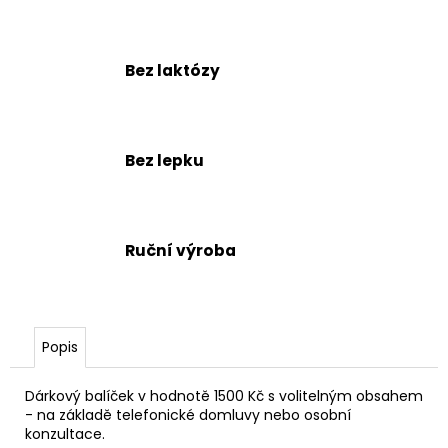
č
u
j
e
Bez laktózy
m
e
Bez lepku
Ruční výroba
Popis
Dárkový balíček v hodnotě 1500 Kč s volitelným obsahem
- na základě telefonické domluvy nebo osobní
konzultace.