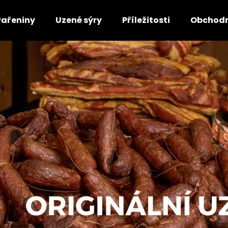
ařeniny
Uzené sýry
Příležitosti
Obchodn
Co potřebujete najít?
HLEDAT
Doporučujeme