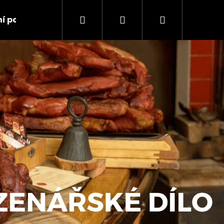
Hledat
Přihlášení
Nákupní
í podmínky
Kontakty
košík