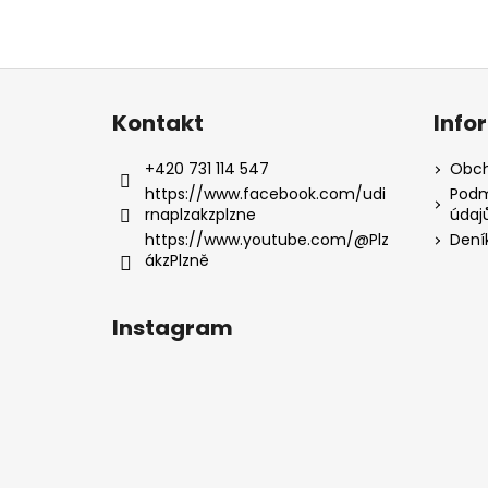
Z
á
Kontakt
Info
p
a
+420 731 114 547
Obch
t
https://www.facebook.com/udi
Podm
rnaplzakzplzne
údaj
í
https://www.youtube.com/@Plz
Dení
ákzPlzně
Instagram