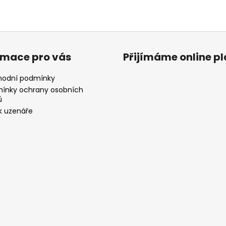
rmace pro vás
Přijímáme online p
odní podmínky
ínky ochrany osobních
ů
k uzenáře