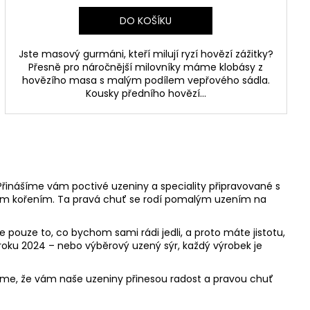
DO KOŠÍKU
Jste masový gurmáni, kteří milují ryzí hovězí zážitky?
Přesně pro náročnější milovníky máme klobásy z
hovězího masa s malým podílem vepřového sádla.
Kousky předního hovězí...
 Přinášíme vám poctivé uzeniny a speciality připravované s
kým kořením. Ta pravá chuť se rodí pomalým uzením na
 pouze to, co bychom sami rádi jedli, a proto máte jistotu,
 roku 2024 – nebo výběrový uzený sýr, každý výrobek je
říme, že vám naše uzeniny přinesou radost a pravou chuť