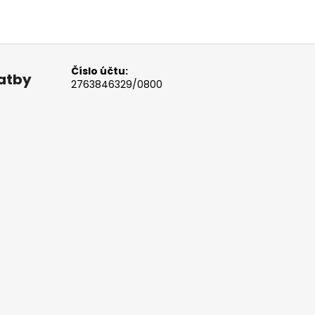
Číslo účtu:
latby
2763846329/0800