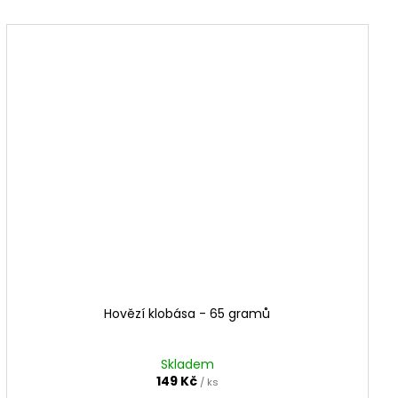
Hovězí klobása - 65 gramů
Skladem
149 Kč
/ ks