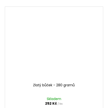
Zlatý bůček - 280 gramů
Skladem
252 Kč
/ ks