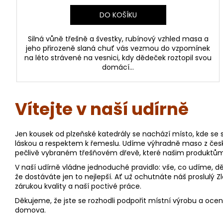
DO KOŠÍKU
Silná vůně třešně a švestky, rubínový vzhled masa a
jeho přirozeně slaná chuť vás vezmou do vzpomínek
na léto strávené na vesnici, kdy dědeček roztopil svou
domácí...
Vítejte v naší udírně
Jen kousek od plzeňské katedrály se nachází místo, kde se s
láskou a respektem k řemeslu. Udíme výhradně maso z čes
pečlivě vybraném třešňovém dřevě, které našim produktům
V naší udírně vládne jednoduché pravidlo: vše, co udíme, d
že dostáváte jen to nejlepší. Ať už ochutnáte náš proslulý 
zárukou kvality a naší poctivé práce.
Děkujeme, že jste se rozhodli podpořit místní výrobu a oce
domova.