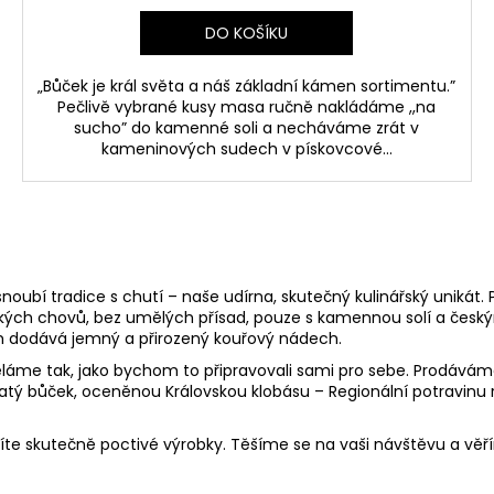
DO KOŠÍKU
„Bůček je král světa a náš základní kámen sortimentu.”
Pečlivě vybrané kusy masa ručně nakládáme ,,na
sucho” do kamenné soli a necháváme zrát v
kameninových sudech v pískovcové...
noubí tradice s chutí – naše udírna, skutečný kulinářský unikát.
kých chovů, bez umělých přísad, pouze s kamennou solí a čes
 dodává jemný a přirozený kouřový nádech.
ěláme tak, jako bychom to připravovali sami pro sebe. Prodáváme
Zlatý bůček, oceněnou Královskou klobásu – Regionální potravinu
níte skutečně poctivé výrobky. Těšíme se na vaši návštěvu a vě